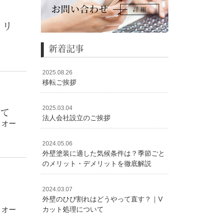
メリ
新着記事
2025.08.26
移転ご挨拶
塗装
2025.03.04
いて
法人会社設立のご挨拶
トオー
2024.05.06
整」
外壁塗装に適した気候条件は？季節ごと
のメリット・デメリットを徹底解説
2024.03.07
外壁のひび割れはどうやって直す？｜V
トオー
カット処理について