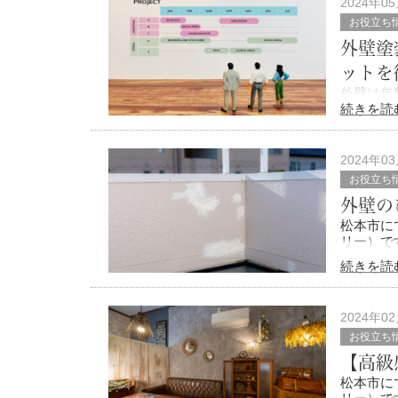
2024年0
お役立ち
外壁塗
ットを
外壁は年
続きを読
また近年
ひび割れ
2024年0
はお金が
お役立ち
どう
外壁の
松本市にて
リー）で
続きを読
外壁塗装
を行いま
外壁に生
2024年0
お役立ち
【高級
松本市にて