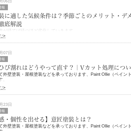
5月06日
情報
装に適した気候条件は？季節ごとのメリット・デ
徹底解説
数が経てば経つほど劣化していきます。
む>
の災害により、お問い合わせも増えてきています。
やチョーキングが発生する前に塗り替えをしたいものですが、外壁
3月07日
かかる工事。
情報
ひび割れはどうやって直す？｜Vカット処理につ
外壁塗装・屋根塗装などを承っております、Paint Ollie（ペイン
す。
む>
では、塗装に入る前に外壁に生じたキズや傷みを補修する「下地調
す。
じたひび割れ（クラ
2月23日
情報
感・個性を出せる】意匠塗装とは？
外壁塗装・屋根塗装などを承っております、Paint Ollie（ペイン