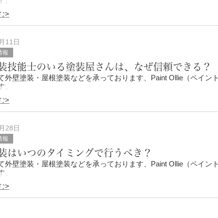
す。
む>
外壁塗装やテナントの改装などを検討するも、「普通の塗装では物
感じたことはございませんか。
1月11日
情報
装技能士のいる塗装屋さんは、なぜ信頼できる？
外壁塗装・屋根塗装などを承っております、Paint Ollie（ペイン
す。
む>
を依頼するにあたって、信頼できる証のひとつが「一級塗装技能士
には、工事に必要な免許はな
2月28日
情報
装はいつのタイミングで行うべき？
外壁塗装・屋根塗装などを承っております、Paint Ollie（ペイン
す。
む>
ムをお持ちだと、メンテナンスとして外壁塗装を行う必要がありま
ては、築10年ごろが一つのタイ