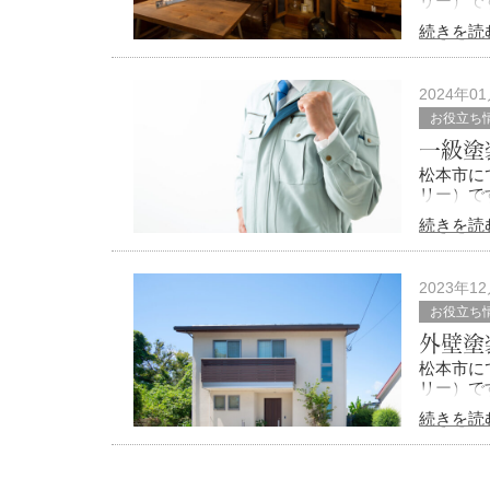
リー）で
続きを読
個人宅の
ない」と
一
2024年0
お役立ち
一級塗
松本市にて
リー）で
続きを読
外壁塗装
す。
塗装工事
2023年1
お役立ち
外壁塗
松本市にて
リー）で
続きを読
マイホー
目安とし