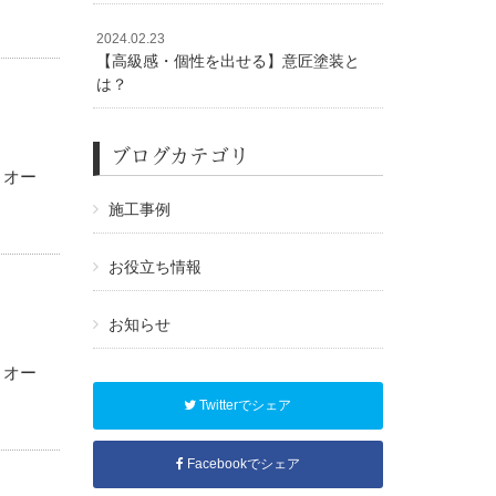
足り
2024.02.23
【高級感・個性を出せる】意匠塗装と
は？
ブログカテゴリ
トオー
施工事例
」で
お役立ち情報
お知らせ
トオー
Twitterでシェア
す。
Facebookでシェア